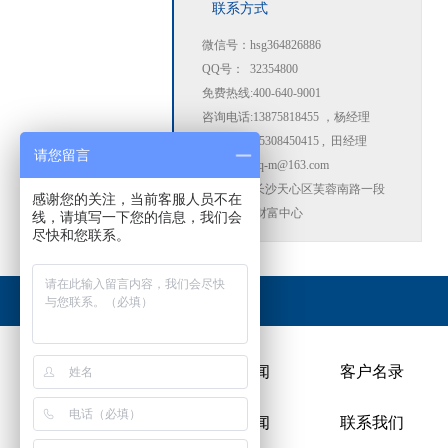
联系方式
微信号：hsg364826886
QQ号： 32354800
免费热线:400-640-9001
咨询电话:13875818455 ，杨经理
咨询电话:15308450415 , 田经理
请您留言
电子邮箱:zq-m@163.com
地址:湖南长沙天心区芙蓉南路一段
感谢您的关注，当前客服人员不在
368号CTA财富中心
线，请填写一下您的信息，我们会
尽快和您联系。
友情链接：
公司简介
行业新闻
客户名录
公司历史
企业新闻
联系我们