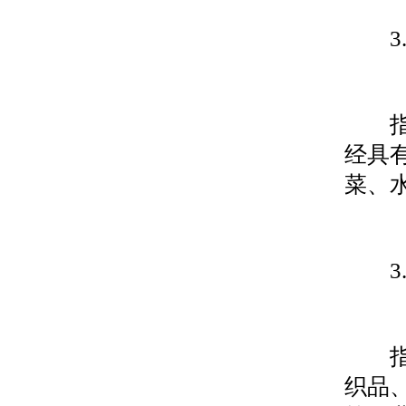
3.
指来
经具
菜、
3.
指按
织品