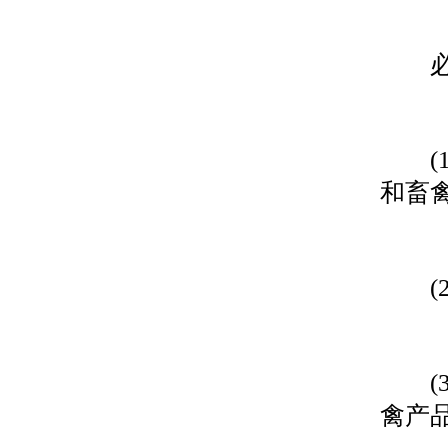
必须
(1
和畜禽
(2
(3
禽产品