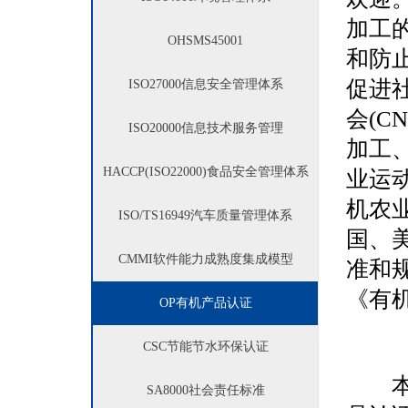
加工
OHSMS
45001
和防
促进
ISO27000
信息安全管理体系
会(C
ISO20000
信息技术服务管理
加工、
HACCP(ISO22000)
食品安全管理体系
业运动
机农业
ISO/TS16949
汽车质量管理体系
国、
CMMI
软件能力成熟度集成模型
准和
《有
OP
有机产品认证
CSC
节能节水环保认证
本规
SA8000
社会责任标准