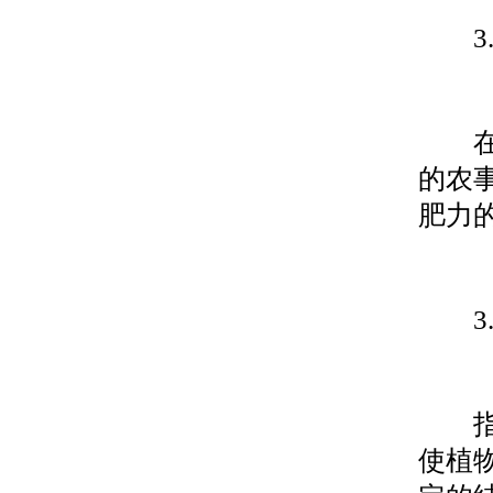
3.1
在同
的农
肥力
3.1
指通
使植