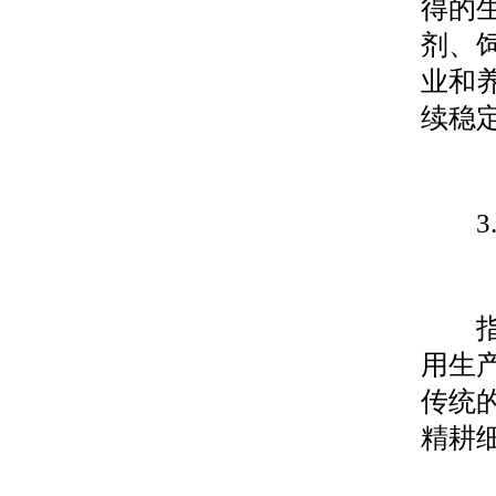
得的
剂、
业和
续稳
3.
指沿
用生
传统
精耕