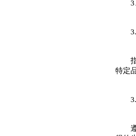
3、
3.
指有
特定
3.
遵照