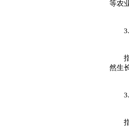
等农
3.
指收
然生
3.
指未